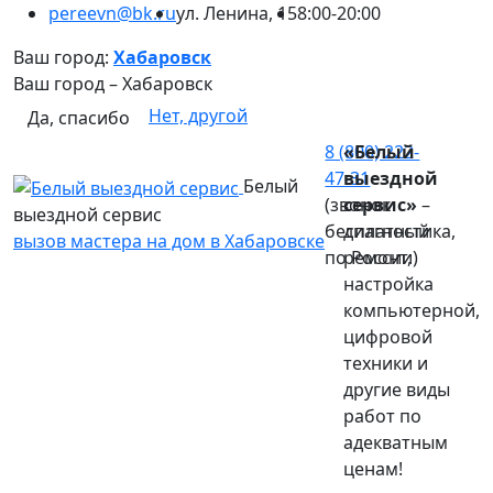
pereevn@bk.ru
ул. Ленина, 15
8:00-20:00
Ваш город:
Хабаровск
Ваш город –
Хабаровск
Нет, другой
Да, спасибо
8 (800) 222-
«Белый
47-31
выездной
Белый
(звонок
сервис»
–
выездной сервис
бесплатный
диагностика,
вызов мастера на дом в Хабаровске
по России)
ремонт,
настройка
компьютерной,
цифровой
техники и
другие виды
работ по
адекватным
ценам!