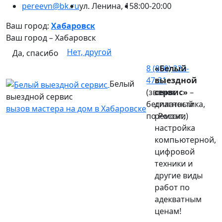
pereevn@bk.ru
ул. Ленина, 15
8:00-20:00
Ваш город:
Хабаровск
Ваш город –
Хабаровск
Нет, другой
Да, спасибо
8 (800) 222-
«Белый
47-31
выездной
Белый
(звонок
сервис»
–
выездной сервис
бесплатный
диагностика,
вызов мастера на дом в Хабаровске
по России)
ремонт,
настройка
компьютерной,
цифровой
техники и
другие виды
работ по
адекватным
ценам!