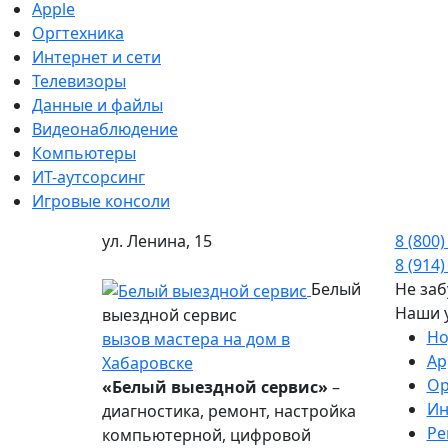
Apple
Оргтехника
Интернет и сети
Телевизоры
Данные и файлы
Видеонаблюдение
Компьютеры
ИТ-аутсорсинг
Игровые консоли
ул. Ленина, 15
8 (800)
8 (914)
Белый
Не заб
Наши 
выездной сервис
Но
вызов мастера на дом в
Ap
Хабаровске
Ор
«Белый выездной сервис»
–
Ин
диагностика, ремонт, настройка
Ре
компьютерной, цифровой