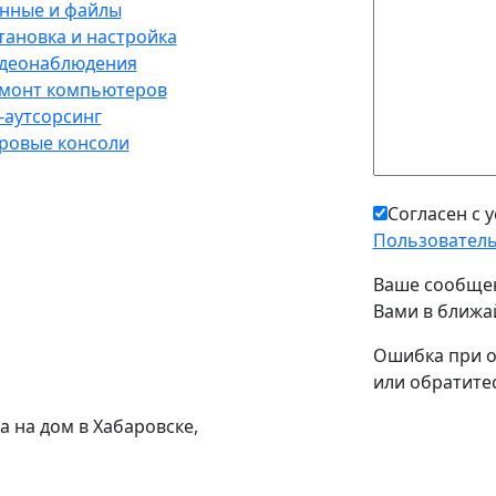
нные и файлы
тановка и настройка
деонаблюдения
монт компьютеров
-аутсорсинг
ровые консоли
Согласен с 
Пользователь
Ваше сообщен
Вами в ближа
Ошибка при о
или обратитес
а на дом в Хабаровске,