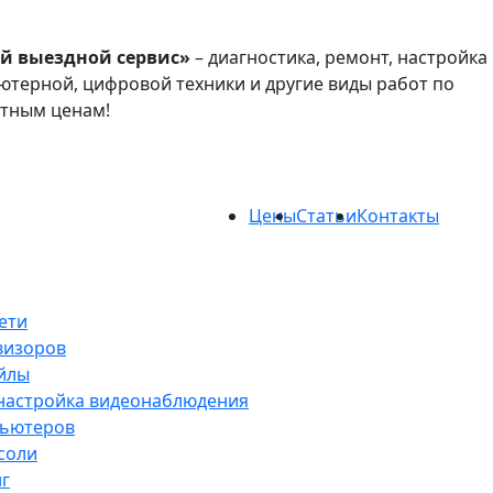
й выездной сервис»
– диагностика, ремонт, настройка
терной, цифровой техники и другие виды работ по
атным ценам!
Цены
Статьи
Контакты
ети
визоров
йлы
 настройка видеонаблюдения
пьютеров
соли
нг