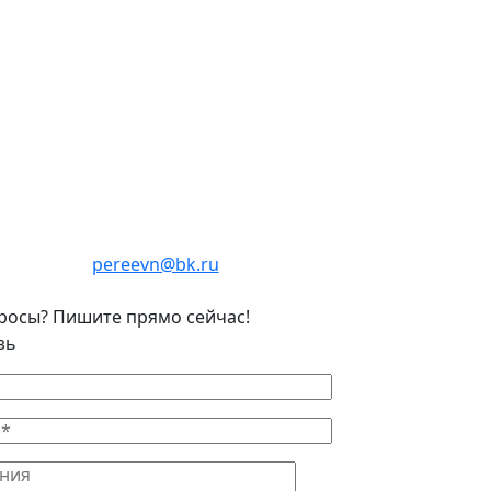
pereevn@bk.ru
росы? Пишите прямо сейчас!
зь