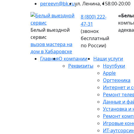
pereevn@bk.ru
ул. Ленина, 15
8:00-20:00
«Белы
8 (800) 222-
компью
47-31
Белый выездной
адекв
(звонок
сервис
бесплатный
вызов мастера на
по России)
дом в Хабаровске
Главная
О компании
Наши услуги
Реквизиты
Ноутбуки
Apple
Оргтехника
Интернет и с
Ремонт теле
Данные и фа
Установка и
Ремонт ком
Игровые кон
ИТ-аутсорси